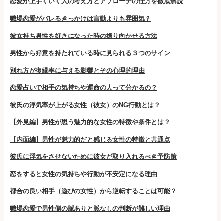
恋愛が上手くいく人の考え方とアプローチの仕方を徹底解説
職場恋愛がバレるきっかけは言動よりも雰囲気？
彼女持ち男性を好きになった時の振り向かせる方法
男性から好意を持たれている時に見られる３つのサイン
別れ方が復縁率に与える影響とその心理的理由
恋愛占いで相手の気持ちや運命の人って分かるの？
彼氏の浮気率が上がる女性（彼女）のNG行動とは？
【外見編】男性が思う魅力的な女性の特徴や条件とは？
【内面編】男性が魅力的だと感じる女性の特徴と共通点
彼氏に浮気をさせないために彼女が取り入れるべき予防策
恋をすると女性の気持ちや行動が不安定になる理由
都合の良い相手（遊びの女性）から逆転することは可能？
職場恋愛で男性側の脈ありと脈なしの判断が難しい理由