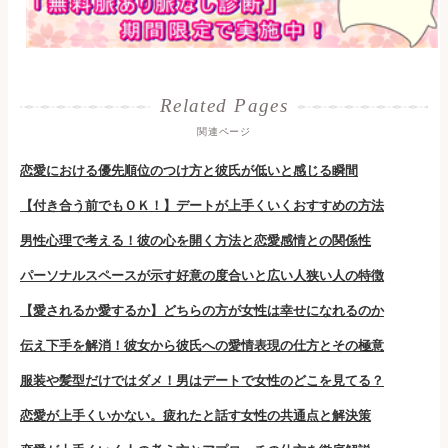
関連ページ
恋愛における優先順位のつけ方と彼氏が低いと感じる瞬間
【付き合う前でもＯＫ！】デートが上手くいくおすすめの方法
男性心理で考える！彼の心を開く方法と恋愛感情との関係性
パーソナルスペースが示す好意の度合いと広い人狭い人の特徴
【愛されるか愛するか】どちらの方が女性は幸せになれるのか
伝え下手を解消！彼女から彼氏への愛情表現の仕方とその極意
服装や髪型だけではダメ！男はデートで女性のどこを見てる？
恋愛が上手くいかない。疲れたと話す女性の共通点と解決策