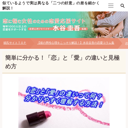
似ているようで実は異なる「二つの好意」の差を細かく
解説！
TOP
水谷圭吾の自己紹介
彼氏サイトＴＯＰ
【彼の男性心理をこっそり解説！】水谷圭吾の恋愛コラム集
恋
個別恋愛相談について
簡単に分かる！「恋」と「愛」の違いと見極
対面相談について
め方
お問い合わせ
【無料プレゼント】男性心理の見極め方マニュアル
恋愛メール講座～自分磨き・出会い編～
恋愛メール講座～片思い・告白編～