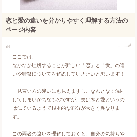
恋愛メール講座～交際編～
恋と愛の違いを分かりやすく理解する方法の
恋愛メール講座～復縁編～
ページ内容
【男性心理編】記事一覧
【自分磨き編】記事一覧
ここでは、
なかなか理解することが難しい「恋」と「愛」の違
【出会い編】記事一覧
いや特徴についてを解説していきたいと思います！
【片思い編】記事一覧
一見言い方の違いにも見えますし、なんとなく混同
してしまいがちなものですが、実は恋と愛というの
【告白編】記事一覧
は似ているようで根本的な部分が大きく異なりま
す。
【付き合い始め編】記事一覧
【長続き編】記事一覧
この両者の違いを理解しておくと、自分の気持ちや