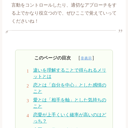
言動をコントロールしたり、適切なアプローチをす
【喧嘩、倦怠期編】記事一覧
る上でかなり役立つので、ぜひここで覚えていって
くださいね！
【別れ、失恋編】記事一覧
【復縁編】記事一覧
【遠距離、ネット恋愛編】記事一覧
このページの目次
【誰にも言えない恋愛編】記事一覧
違いを理解することで得られるメリ
ットとは
【職場恋愛編】記事一覧
恋とは「自分を中心」とした感情の
こと
【マッチングアプリ攻略編】記事一覧
愛とは「相手を軸」とした気持ちの
こと
恋愛が上手くいく確率が高いのはど
っち？