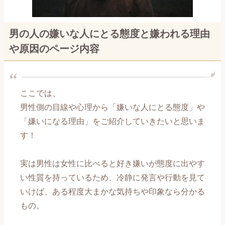
恋愛メール講座～交際編～
男の人の嫌いな人にとる態度と嫌われる理由
恋愛メール講座～復縁編～
や原因のページ内容
【男性心理編】記事一覧
【自分磨き編】記事一覧
ここでは、
男性側の目線や心理から「嫌いな人にとる態度」や
【出会い編】記事一覧
「嫌いになる理由」をご紹介していきたいと思いま
す！
【片思い編】記事一覧
実は男性は女性に比べると好き嫌いが態度に出やす
【告白編】記事一覧
い性質を持っているため、冷静に発言や行動を見て
いけば、ある程度大まかな気持ちや印象なら分かる
【付き合い始め編】記事一覧
もの。
【長続き編】記事一覧