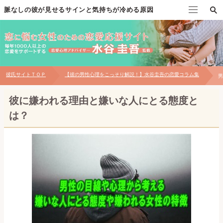
脈なしの彼が見せるサインと気持ちが冷める原因
TOP
水谷圭吾の自己紹介
彼氏サイトＴＯＰ
【彼の男性心理をこっそり解説！】水谷圭吾の恋愛コラム集
男
個別恋愛相談について
彼に嫌われる理由と嫌いな人にとる態度と
対面相談について
は？
お問い合わせ
【無料プレゼント】男性心理の見極め方マニュアル
恋愛メール講座～自分磨き・出会い編～
恋愛メール講座～片思い・告白編～