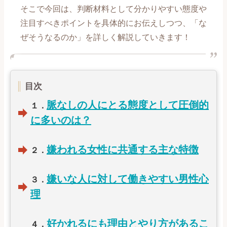
そこで今回は、判断材料として分かりやすい態度や
【喧嘩、倦怠期編】記事一覧
注目すべきポイントを具体的にお伝えしつつ、「な
ぜそうなるのか」を詳しく解説していきます！
【別れ、失恋編】記事一覧
【復縁編】記事一覧
目次
【遠距離、ネット恋愛編】記事一覧
脈なしの人にとる態度として圧倒的
１．
に多いのは？
【誰にも言えない恋愛編】記事一覧
嫌われる女性に共通する主な特徴
【職場恋愛編】記事一覧
２．
【マッチングアプリ攻略編】記事一覧
嫌いな人に対して働きやすい男性心
３．
理
好かれるにも理由とやり方があるこ
４．