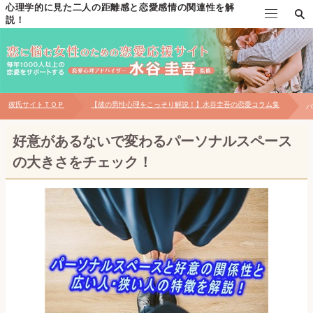
心理学的に見た二人の距離感と恋愛感情の関連性を解
説！
TOP
水谷圭吾の自己紹介
彼氏サイトＴＯＰ
【彼の男性心理をこっそり解説！】水谷圭吾の恋愛コラム集
パ
個別恋愛相談について
好意があるないで変わるパーソナルスペース
対面相談について
の大きさをチェック！
お問い合わせ
【無料プレゼント】男性心理の見極め方マニュアル
恋愛メール講座～自分磨き・出会い編～
恋愛メール講座～片思い・告白編～