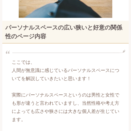
恋愛メール講座～交際編～
恋愛メール講座～復縁編～
パーソナルスペースの広い狭いと好意の関係
性のページ内容
【男性心理編】記事一覧
【自分磨き編】記事一覧
ここでは、
【出会い編】記事一覧
人間が無意識に感じているパーソナルスペースにつ
いてを解説していきたいと思います！
【片思い編】記事一覧
実際にパーソナルスペースというのは男性と女性で
【告白編】記事一覧
も形が違うと言われていますし、当然性格や考え方
によっても広さや狭さには大きな個人差が生じてい
【付き合い始め編】記事一覧
ます。
【長続き編】記事一覧