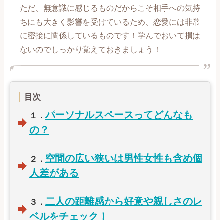
ただ、無意識に感じるものだからこそ相手への気持
【喧嘩、倦怠期編】記事一覧
ちにも大きく影響を受けているため、恋愛には非常
に密接に関係しているものです！学んでおいて損は
【別れ、失恋編】記事一覧
ないのでしっかり覚えておきましょう！
【復縁編】記事一覧
【遠距離、ネット恋愛編】記事一覧
目次
パーソナルスペースってどんなも
１．
【誰にも言えない恋愛編】記事一覧
の？
【職場恋愛編】記事一覧
空間の広い狭いは男性女性も含め個
２．
【マッチングアプリ攻略編】記事一覧
人差がある
二人の距離感から好意や親しさのレ
３．
ベルをチェック！