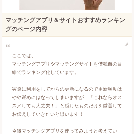
恋愛メール講座～交際編～
マッチングアプリ＆サイトおすすめランキン
恋愛メール講座～復縁編～
グのページ内容
【男性心理編】記事一覧
【自分磨き編】記事一覧
ここでは、
マッチングアプリやマッチングサイトを僕独自の目
【出会い編】記事一覧
線でランキング化しています。
【片思い編】記事一覧
実際に利用をしてからの更新になるので更新頻度は
やや遅めにはなってしまいますが、「これならオス
【告白編】記事一覧
スメしても大丈夫！」と感じたものだけを厳選して
お伝えしていきたいと思います！
【付き合い始め編】記事一覧
【長続き編】記事一覧
今後マッチングアプリを使ってみようと考えてい