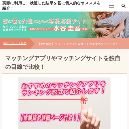
実際に利用し、検証した結果を基に個人的なオススメを
紹介！
TOP
水谷圭吾の自己紹介
彼氏サイトＴＯＰ
【女性向け】マッチングアプリ＆サイトおすすめランキング！
個別恋愛相談について
マッチングアプリやマッチングサイトを独自
対面相談について
の目線で比較！
お問い合わせ
【無料プレゼント】男性心理の見極め方マニュアル
恋愛メール講座～自分磨き・出会い編～
恋愛メール講座～片思い・告白編～