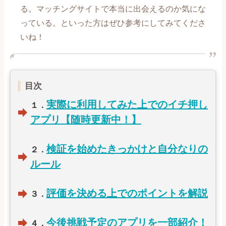
る。マッチングサイトで本当に出会えるのか気にな
【喧嘩、倦怠期編】記事一覧
っている。といった方はぜひ参考にしてみてくださ
いね！
【別れ、失恋編】記事一覧
【復縁編】記事一覧
目次
【遠距離、ネット恋愛編】記事一覧
実際に利用してみた上でのイチ押し
１．
アプリ【随時更新中！】
【誰にも言えない恋愛編】記事一覧
検証を始めたきっかけと自分なりの
【職場恋愛編】記事一覧
２．
ルール
【マッチングアプリ攻略編】記事一覧
評価を決める上でのポイントを解説
３．
今後挑戦予定のアプリを一部紹介！
４．