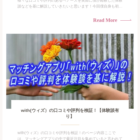
様々な口コミや評判のあるペアーズを実際に僕が経験した体験
談などを基に解説していきたいと思います！今回僕自身も初め
てマッチングアプリに挑戦してみたので、不安な点や分からな
い部分も多かったのですが今後マッチングアプリの利用を考え
Read More
ている人向けにどんなサービスが使えるのか。どのくらいの人
が登録しているのか。安心して使えるアプリなのかどうか。な
どを詳...
with(ウィズ）の口コミや評判を検証！【体験談有
り】
with(ウィズ）の口コミや評判を検証！のページ内容ここで
は、マッチングアプリの中で最近注目を集めていると言われて