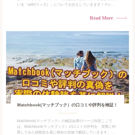
いる「with(ウィズ）」についてお伝えしていきます！テレビ
などでも度々お見かけするメンタリストのDaiGoさんが監修し
ているということで、相性診断や性格診断があるなど他のマッ
Read More
チングアプリとは少し違った特徴のあるwithなのですが今回
は、ネット上の口コミや評判は本当なのかの検証結果。実...
Matchbook(マッチブック）の口コミや評判を検証！
Matchbook(マッチブック）の検証結果のページ内容ここで
は、Matchbook(マッチブック）の口コミや評判を、実際に利
用してみた経験談を基に独自の目線で解説していきます。