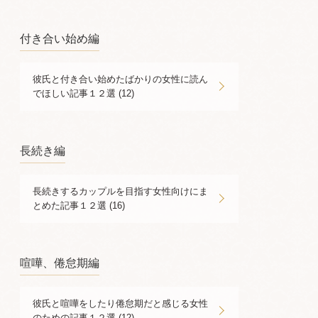
付き合い始め編
彼氏と付き合い始めたばかりの女性に読ん
でほしい記事１２選 (12)
長続き編
長続きするカップルを目指す女性向けにま
とめた記事１２選 (16)
喧嘩、倦怠期編
彼氏と喧嘩をしたり倦怠期だと感じる女性
のための記事１２選 (12)