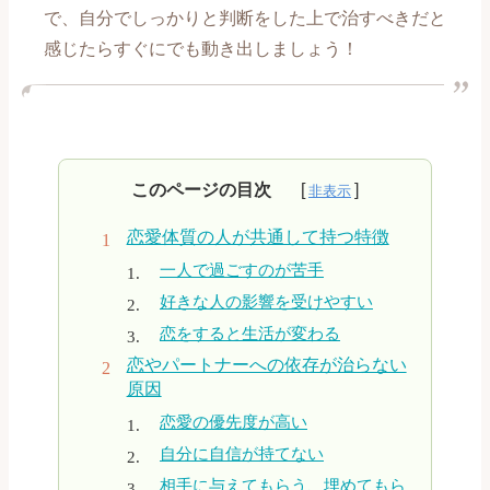
で、自分でしっかりと判断をした上で治すべきだと
【喧嘩、倦怠期編】記事一覧
感じたらすぐにでも動き出しましょう！
【別れ、失恋編】記事一覧
【復縁編】記事一覧
このページの目次
【遠距離、ネット恋愛編】記事一覧
恋愛体質の人が共通して持つ特徴
【誰にも言えない恋愛編】記事一覧
一人で過ごすのが苦手
好きな人の影響を受けやすい
【職場恋愛編】記事一覧
恋をすると生活が変わる
恋やパートナーへの依存が治らない
【マッチングアプリ攻略編】記事一覧
原因
恋愛の優先度が高い
自分に自信が持てない
相手に与えてもらう、埋めてもら