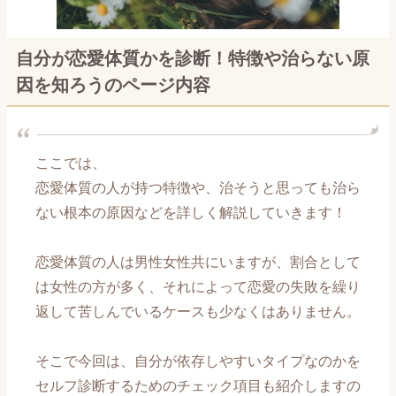
恋愛メール講座～交際編～
自分が恋愛体質かを診断！特徴や治らない原
恋愛メール講座～復縁編～
因を知ろうのページ内容
【男性心理編】記事一覧
【自分磨き編】記事一覧
ここでは、
恋愛体質の人が持つ特徴や、治そうと思っても治ら
【出会い編】記事一覧
ない根本の原因などを詳しく解説していきます！
【片思い編】記事一覧
恋愛体質の人は男性女性共にいますが、割合として
は女性の方が多く、それによって恋愛の失敗を繰り
【告白編】記事一覧
返して苦しんでいるケースも少なくはありません。
【付き合い始め編】記事一覧
そこで今回は、自分が依存しやすいタイプなのかを
【長続き編】記事一覧
セルフ診断するためのチェック項目も紹介しますの