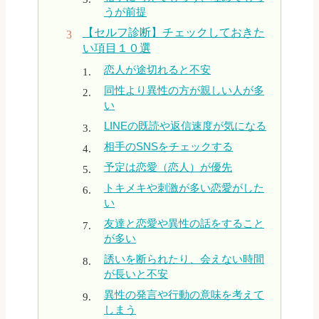
うが前提
【セルフ診断】チェックしておきた
い項目１０選
恋人が途切れると不安
同性より異性の方が親しい人が多
い
LINEの既読や返信速度が気になる
相手のSNSをチェックする
予定は恋愛（恋人）が優先
トキメキや刺激が多い恋愛がした
い
友達と恋愛や異性の話をすること
が多い
誘いを断られたり、会えない時間
が長いと不安
異性の発言や行動の意味を考えて
しまう