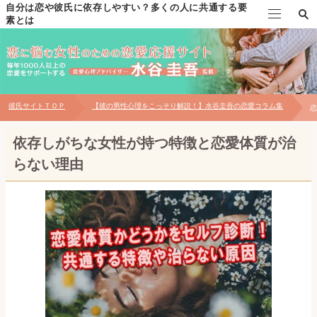
自分は恋や彼氏に依存しやすい？多くの人に共通する要
素とは
TOP
水谷圭吾の自己紹介
彼氏サイトＴＯＰ
【彼の男性心理をこっそり解説！】水谷圭吾の恋愛コラム集
恋
個別恋愛相談について
依存しがちな女性が持つ特徴と恋愛体質が治
対面相談について
らない理由
お問い合わせ
【無料プレゼント】男性心理の見極め方マニュアル
恋愛メール講座～自分磨き・出会い編～
恋愛メール講座～片思い・告白編～