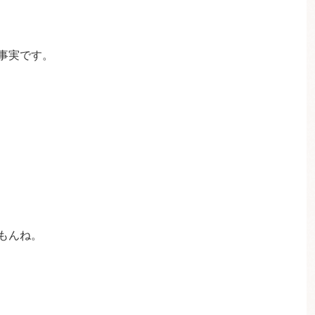
事実です。
もんね。
。