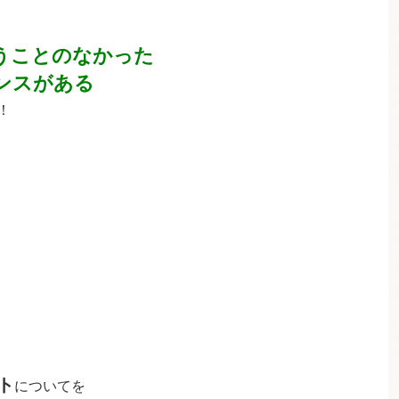
うことのなかった
ンスがある
！
ト
についてを