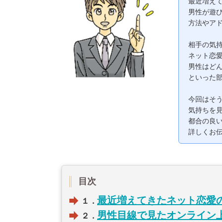
最近増え
男性が遊
方法やア
相手の気
ネット恋
男性はど
といった
今回はそ
気持ちを
都合の良
詳しくお
目次
最近増えてきたネット恋愛
１．
男性目線で見たオンライン
２．