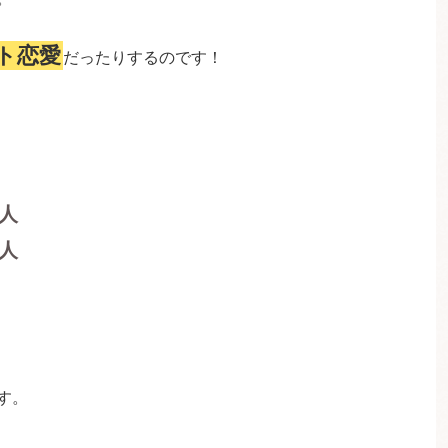
ト恋愛
だったりするのです！
人
人
す。