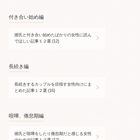
付き合い始め編
彼氏と付き合い始めたばかりの女性に読ん
でほしい記事１２選 (12)
長続き編
長続きするカップルを目指す女性向けにま
とめた記事１２選 (16)
喧嘩、倦怠期編
彼氏と喧嘩をしたり倦怠期だと感じる女性
のための記事１２選 (12)