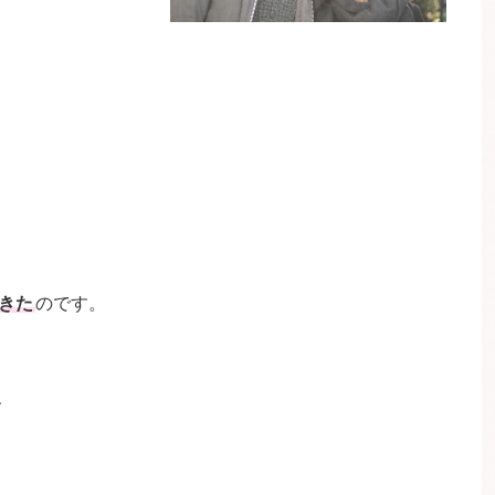
きた
のです。
、