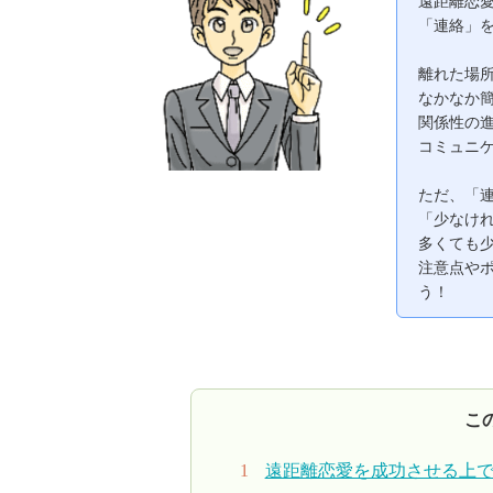
遠距離恋
「連絡」
離れた場
なかなか
関係性の
コミュニ
ただ、「
「少なけ
多くても
注意点や
う！
こ
遠距離恋愛を成功させる上