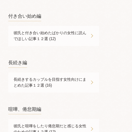
付き合い始め編
彼氏と付き合い始めたばかりの女性に読ん
でほしい記事１２選 (12)
長続き編
長続きするカップルを目指す女性向けにま
とめた記事１２選 (16)
喧嘩、倦怠期編
彼氏と喧嘩をしたり倦怠期だと感じる女性
のための記事１２選 (12)