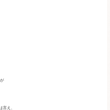
が
は言え、