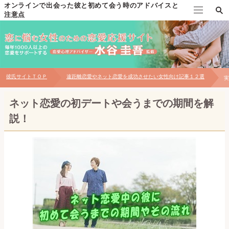
オンラインで出会った彼と初めて会う時のアドバイスと
注意点
TOP
水谷圭吾の自己紹介
彼氏サイトＴＯＰ
遠距離恋愛やネット恋愛を成功させたい女性向け記事１２選
実
個別恋愛相談について
ネット恋愛の初デートや会うまでの期間を解
対面相談について
説！
お問い合わせ
【無料プレゼント】男性心理の見極め方マニュアル
恋愛メール講座～自分磨き・出会い編～
恋愛メール講座～片思い・告白編～