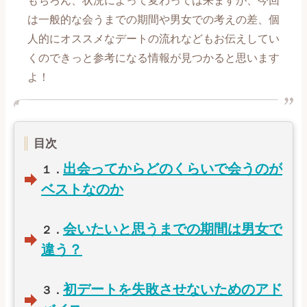
もちろん、状況によって変わっては来ますが、今回
は一般的な会うまでの期間や男女での考えの差、個
【喧嘩、倦怠期編】記事一覧
人的にオススメなデートの流れなどもお伝えしてい
くのできっと参考になる情報が見つかると思います
【別れ、失恋編】記事一覧
よ！
【復縁編】記事一覧
【遠距離、ネット恋愛編】記事一覧
目次
【誰にも言えない恋愛編】記事一覧
出会ってからどのくらいで会うのが
１．
ベストなのか
【職場恋愛編】記事一覧
会いたいと思うまでの期間は男女で
２．
【マッチングアプリ攻略編】記事一覧
違う？
初デートを失敗させないためのアド
３．