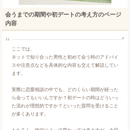
恋愛メール講座～交際編～
会うまでの期間や初デートの考え方のページ
内容
恋愛メール講座～復縁編～
【男性心理編】記事一覧
ここでは、
【自分磨き編】記事一覧
ネットで知り合った男性と初めて会う時のアドバイ
スや注意点などを具体的な内容も交えて解説してい
【出会い編】記事一覧
ます。
【片思い編】記事一覧
実際に恋愛相談の中でも、どのくらい期間が経った
【告白編】記事一覧
ら会ってもいいんですか？初デートの時はどういっ
た流れが理想的ですか？といった質問を受けること
【付き合い始め編】記事一覧
が多くあります。
【長続き編】記事一覧