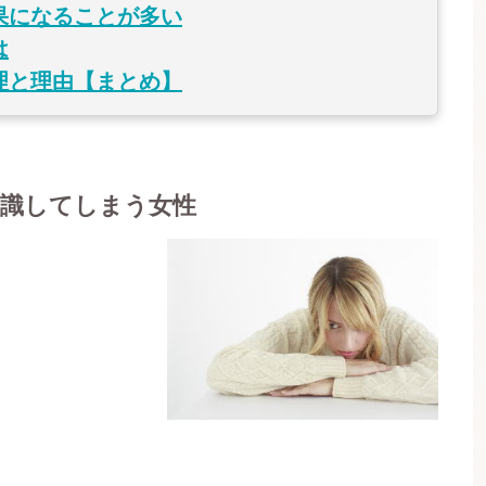
果になることが多い
は
理と理由【まとめ】
意識してしまう女性