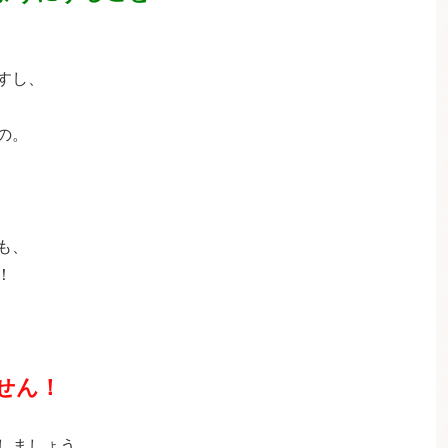
すし、
の。
も、
！
せん！
しましょう。