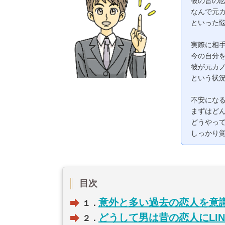
彼の昔の
なんで元
といった
実際に相
今の自分
彼が元カ
という状
不安にな
まずはど
どうやっ
しっかり
目次
意外と多い過去の恋人を意
１．
どうして男は昔の恋人にLI
２．