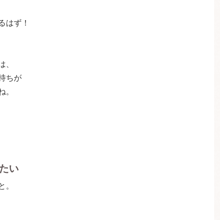
るはず！
は、
持ちが
ね。
たい
と。