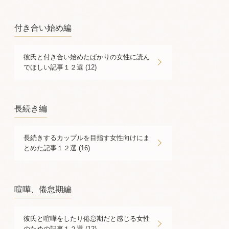
付き合い始め編
彼氏と付き合い始めたばかりの女性に読ん
でほしい記事１２選 (12)
長続き編
長続きするカップルを目指す女性向けにま
とめた記事１２選 (16)
喧嘩、倦怠期編
彼氏と喧嘩をしたり倦怠期だと感じる女性
のための記事１２選 (12)