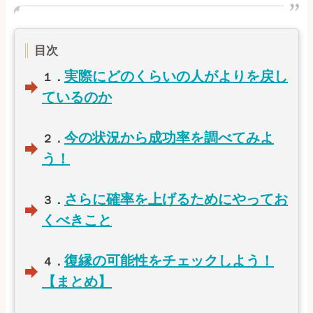
【喧嘩、倦怠期編】記事一覧
目次
【別れ、失恋編】記事一覧
実際にどのくらいの人がよりを戻し
１．
ているのか
【復縁編】記事一覧
【遠距離、ネット恋愛編】記事一覧
今の状況から成功率を調べてみよ
２．
う！
【誰にも言えない恋愛編】記事一覧
さらに確率を上げるためにやってお
３．
【職場恋愛編】記事一覧
くべきこと
【マッチングアプリ攻略編】記事一覧
復縁の可能性をチェックしよう！
４．
【まとめ】