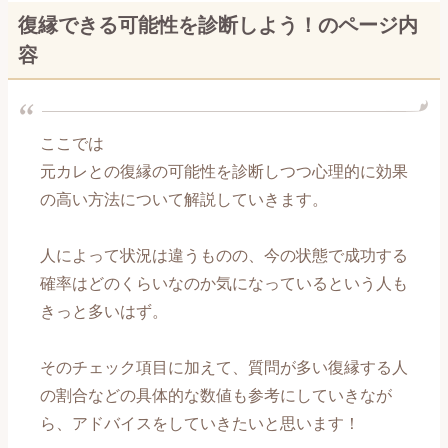
復縁できる可能性を診断しよう！のページ内
恋愛メール講座～交際編～
容
恋愛メール講座～復縁編～
【男性心理編】記事一覧
ここでは
元カレとの復縁の可能性を診断しつつ心理的に効果
【自分磨き編】記事一覧
の高い方法について解説していきます。
【出会い編】記事一覧
人によって状況は違うものの、今の状態で成功する
【片思い編】記事一覧
確率はどのくらいなのか気になっているという人も
きっと多いはず。
【告白編】記事一覧
そのチェック項目に加えて、質問が多い復縁する人
【付き合い始め編】記事一覧
の割合などの具体的な数値も参考にしていきなが
ら、アドバイスをしていきたいと思います！
【長続き編】記事一覧