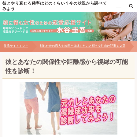
彼とやり直せる確率はどのくらい？今の状況から調べて
みよう
TOP
水谷圭吾の自己紹介
彼氏サイトＴＯＰ
別れた昔の恋人や彼氏と復縁したいと願う女性向け記事１２選
個別恋愛相談について
彼とあなたの関係性や距離感から復縁の可能
対面相談について
性を診断！
お問い合わせ
【無料プレゼント】男性心理の見極め方マニュアル
恋愛メール講座～自分磨き・出会い編～
恋愛メール講座～片思い・告白編～